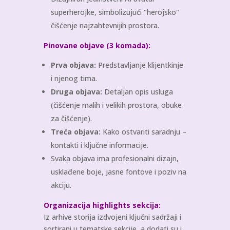
superherojke, simbolizujući "herojsko"
čišćenje najzahtevnijih prostora.
Pinovane objave (3 komada):
Prva objava:
Predstavljanje klijentkinje
i njenog tima.
Druga objava:
Detaljan opis usluga
(čišćenje malih i velikih prostora, obuke
za čišćenje).
Treća objava:
Kako ostvariti saradnju –
kontakti i ključne informacije.
Svaka objava ima profesionalni dizajn,
usklađene boje, jasne fontove i poziv na
akciju.
Organizacija highlights sekcija:
Iz arhive storija izdvojeni ključni sadržaji i
sortirani u tematske sekcije, a dodati su i