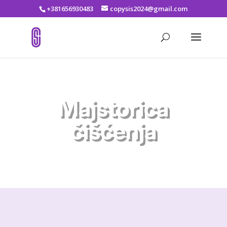
+381656930483
copysis2024@gmail.com
Majstorica
čišćenja