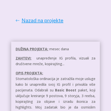
Nazad na projekte
DUŽINA PROJEKTA:
mesec dana
ZAHTEVI:
unapređenje IG profila, vizuali za
društvene mreže, kopirajting...
OPIS PROJEKTA:
Stomatološka ordinacija je zatražila moje usluge
kako bi unapredila svoj IG profil i privukla više
pacijenata. Odabrali su
Basic Boost
paket, koji
uključuje kreiranje 9 postova, 9 storyja, 3 reelsa,
kopirajting za objave i izradu ikonica za
highlights. Moj zadatak bio je da osmislim