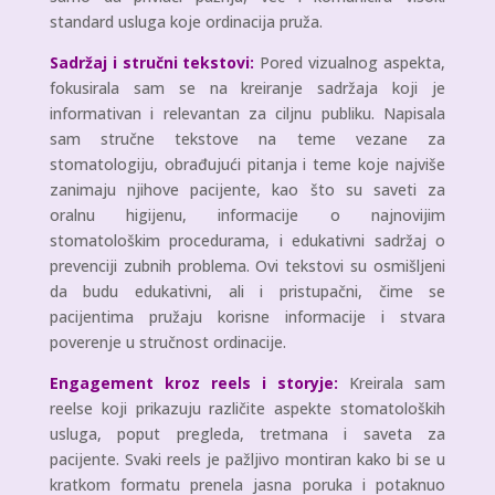
standard usluga koje ordinacija pruža.
Sadržaj i stručni tekstovi:
Pored vizualnog aspekta,
fokusirala sam se na kreiranje sadržaja koji je
informativan i relevantan za ciljnu publiku. Napisala
sam stručne tekstove na teme vezane za
stomatologiju, obrađujući pitanja i teme koje najviše
zanimaju njihove pacijente, kao što su saveti za
oralnu higijenu, informacije o najnovijim
stomatološkim procedurama, i edukativni sadržaj o
prevenciji zubnih problema. Ovi tekstovi su osmišljeni
da budu edukativni, ali i pristupačni, čime se
pacijentima pružaju korisne informacije i stvara
poverenje u stručnost ordinacije.
Engagement kroz reels i storyje:
Kreirala sam
reelse koji prikazuju različite aspekte stomatoloških
usluga, poput pregleda, tretmana i saveta za
pacijente. Svaki reels je pažljivo montiran kako bi se u
kratkom formatu prenela jasna poruka i potaknuo