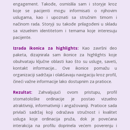
engagement. Takođe, osmislila sam i storyje kroz
koje se pacijenti mogu informisati o njihovim
uslugama, kao i upoznati sa stručnim timom i
načinom rada. Storyji su takođe prilagođeni u skladu
sa vizuelnim identitetom i temama koje interesuju
pacijente.
Izrada ikonica za highlights:
Kao završni deo
paketa, dizajnirala sam ikonice za highlights koje
obuhvataju ključne oblasti kao što su usluge, saveti,
kontakt informacije... Ove ikonice pomažu u
organizaciji sadržaja i olakšavaju navigaciju kroz profil,
čineći važne informacije lako dostupnim za pratioce.
Rezultat:
Zahvaljujući ovom pristupu, profil
stomatološke ordinacije je postao vizuelno
atraktivniji, informativniji i angažovaniji. Pratioce sada
privlači sadržaj koji odražava stručnost i kvalitet
usluga koje ordinacija pruža, dok je povećana
interakcija na profilu doprinela većem poverenju i