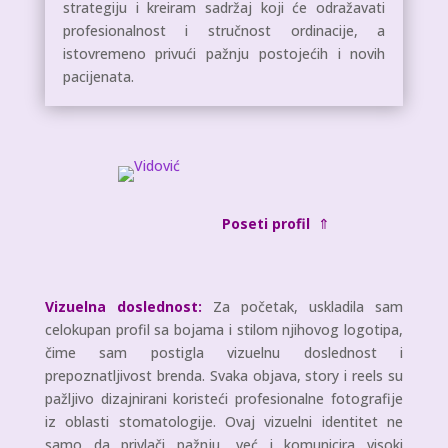
strategiju i kreiram sadržaj koji će odražavati
profesionalnost i stručnost ordinacije, a
istovremeno privući pažnju postojećih i novih
pacijenata.
Poseti profil
⇑
Vizuelna doslednost:
Za početak, uskladila sam
celokupan profil sa bojama i stilom njihovog logotipa,
čime sam postigla vizuelnu doslednost i
prepoznatljivost brenda. Svaka objava, story i reels su
pažljivo dizajnirani koristeći profesionalne fotografije
iz oblasti stomatologije. Ovaj vizuelni identitet ne
samo da privlači pažnju, već i komunicira visoki