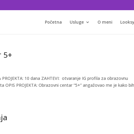
Početna
Usluge
O meni
Looksy
r 5+
 PROJEKTA: 10 dana ZAHTEVI: otvaranje IG profila za obrazovnu
eta OPIS PROJEKTA: Obrazovni centar “5+” angažovao me je kako bi
nja