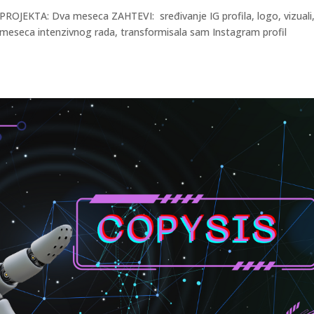
ROJEKTA: Dva meseca ZAHTEVI: sređivanje IG profila, logo, vizuali
meseca intenzivnog rada, transformisala sam Instagram profil