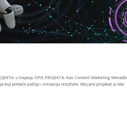
ROJEKTA: u trajanju OPIS PROJEKTA: Kao Content Marketing Menadže
a koji privlače pažnju i ostvaruju rezultate. Moj prvi projekat je bila