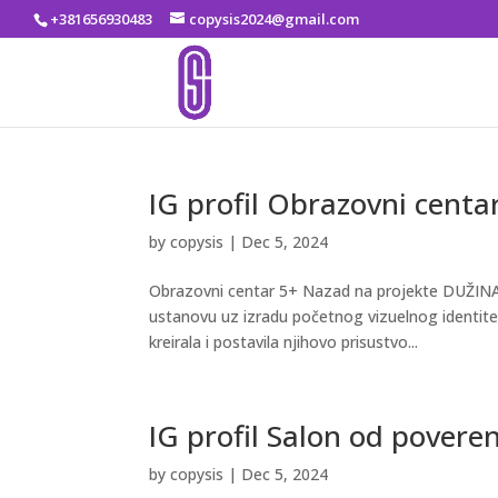
+381656930483
copysis2024@gmail.com
IG profil Obrazovni centa
by
copysis
|
Dec 5, 2024
Obrazovni centar 5+ Nazad na projekte DUŽINA
ustanovu uz izradu početnog vizuelnog identit
kreirala i postavila njihovo prisustvo...
IG profil Salon od povere
by
copysis
|
Dec 5, 2024