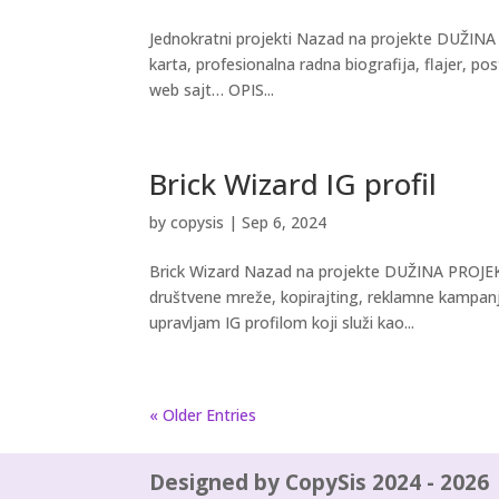
Jednokratni projekti Nazad na projekte DUŽINA 
karta, profesionalna radna biografija, flajer, pos
web sajt… OPIS...
Brick Wizard IG profil
by
copysis
|
Sep 6, 2024
Brick Wizard Nazad na projekte DUŽINA PROJEKTA
društvene mreže, kopirajting, reklamne kampa
upravljam IG profilom koji služi kao...
« Older Entries
Designed by CopySis 2024 - 2026