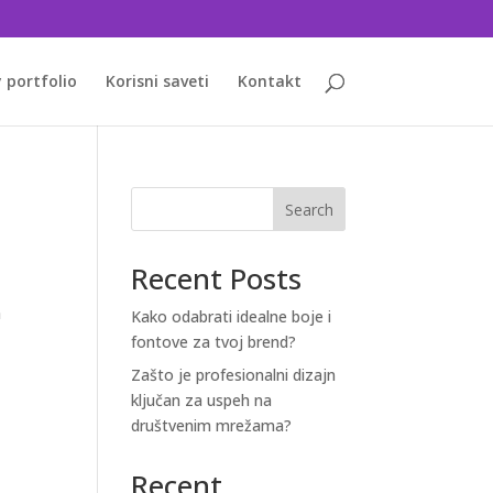
 portfolio
Korisni saveti
Kontakt
Search
Recent Posts
h
Kako odabrati idealne boje i
fontove za tvoj brend?
Zašto je profesionalni dizajn
ključan za uspeh na
društvenim mrežama?
Recent