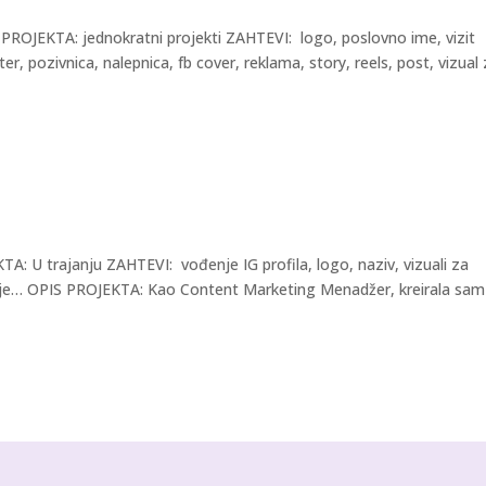
PROJEKTA: jednokratni projekti ZAHTEVI: logo, poslovno ime, vizit
ter, pozivnica, nalepnica, fb cover, reklama, story, reels, post, vizual
: U trajanju ZAHTEVI: vođenje IG profila, logo, naziv, vizuali za
nje… OPIS PROJEKTA: Kao Content Marketing Menadžer, kreirala sam 