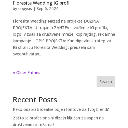
Floresita Wedding IG profil
by
copysis
|
Sep 6, 2024
Floresita Wedding Nazad na projekte DUŽINA
PROJEKTA: U trajanju ZAHTEVI: vođenje IG profila,
logo, vizuali za društvene mreže, kopirajting, reklamne
kampanje… OPIS PROJEKTA: Kao digitalni strateg za
IG stranicu Floresita Wedding, preuzela sam
sveobuhvatan...
« Older Entries
Search
Recent Posts
Kako odabrati idealne boje i fontove za tvoj brend?
Zašto je profesionalni dizajn ključan za uspeh na
društvenim mrežama?