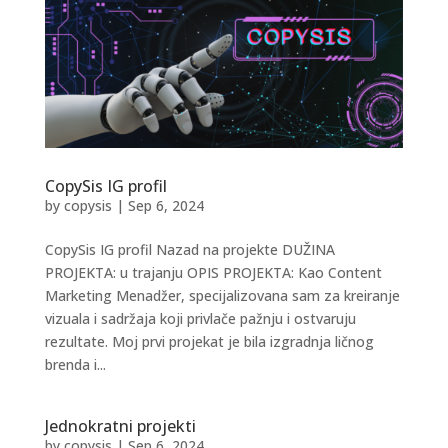
CopySis IG profil
by
copysis
|
Sep 6, 2024
CopySis IG profil Nazad na projekte DUŽINA
PROJEKTA: u trajanju OPIS PROJEKTA: Kao Content
Marketing Menadžer, specijalizovana sam za kreiranje
vizuala i sadržaja koji privlače pažnju i ostvaruju
rezultate. Moj prvi projekat je bila izgradnja ličnog
brenda i...
Jednokratni projekti
by
copysis
|
Sep 6, 2024