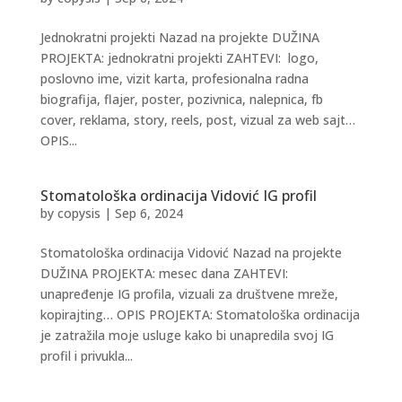
Jednokratni projekti Nazad na projekte DUŽINA
PROJEKTA: jednokratni projekti ZAHTEVI: logo,
poslovno ime, vizit karta, profesionalna radna
biografija, flajer, poster, pozivnica, nalepnica, fb
cover, reklama, story, reels, post, vizual za web sajt…
OPIS...
Stomatološka ordinacija Vidović IG profil
by
copysis
|
Sep 6, 2024
Stomatološka ordinacija Vidović Nazad na projekte
DUŽINA PROJEKTA: mesec dana ZAHTEVI:
unapređenje IG profila, vizuali za društvene mreže,
kopirajting… OPIS PROJEKTA: Stomatološka ordinacija
je zatražila moje usluge kako bi unapredila svoj IG
profil i privukla...