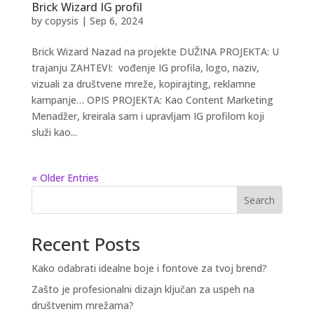
Brick Wizard IG profil
by
copysis
|
Sep 6, 2024
Brick Wizard Nazad na projekte DUŽINA PROJEKTA: U
trajanju ZAHTEVI: vođenje IG profila, logo, naziv,
vizuali za društvene mreže, kopirajting, reklamne
kampanje… OPIS PROJEKTA: Kao Content Marketing
Menadžer, kreirala sam i upravljam IG profilom koji
služi kao...
« Older Entries
Search
Recent Posts
Kako odabrati idealne boje i fontove za tvoj brend?
Zašto je profesionalni dizajn ključan za uspeh na
društvenim mrežama?