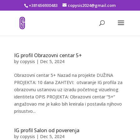
+381656930483
copysis2024@gmail.com
IG profil Obrazovni centar 5+
by
copysis
|
Dec 5, 2024
Obrazovni centar 5+ Nazad na projekte DUŽINA
PROJEKTA: 10 dana ZAHTEVI: otvaranje IG profila za
obrazovnu ustanovu uz izradu početnog vizuelnog
identiteta OPIS PROJEKTA: Obrazovni centar “5+”
angažovao me je kako bih kreirala i postavila njihovo
prisustvo...
IG profil Salon od poverenja
by
copysis
|
Dec 5, 2024