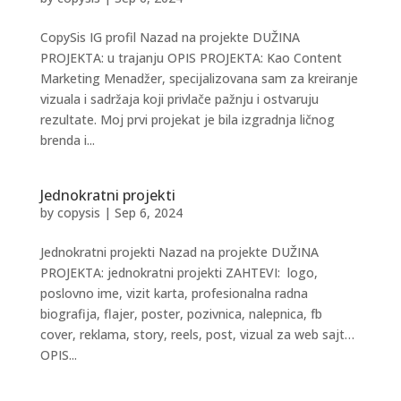
CopySis IG profil Nazad na projekte DUŽINA
PROJEKTA: u trajanju OPIS PROJEKTA: Kao Content
Marketing Menadžer, specijalizovana sam za kreiranje
vizuala i sadržaja koji privlače pažnju i ostvaruju
rezultate. Moj prvi projekat je bila izgradnja ličnog
brenda i...
Jednokratni projekti
by
copysis
|
Sep 6, 2024
Jednokratni projekti Nazad na projekte DUŽINA
PROJEKTA: jednokratni projekti ZAHTEVI: logo,
poslovno ime, vizit karta, profesionalna radna
biografija, flajer, poster, pozivnica, nalepnica, fb
cover, reklama, story, reels, post, vizual za web sajt…
OPIS...