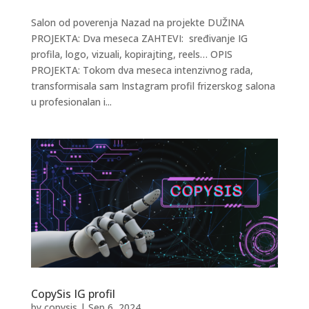
Salon od poverenja Nazad na projekte DUŽINA
PROJEKTA: Dva meseca ZAHTEVI: sređivanje IG
profila, logo, vizuali, kopirajting, reels… OPIS
PROJEKTA: Tokom dva meseca intenzivnog rada,
transformisala sam Instagram profil frizerskog salona
u profesionalan i...
CopySis IG profil
by
copysis
|
Sep 6, 2024