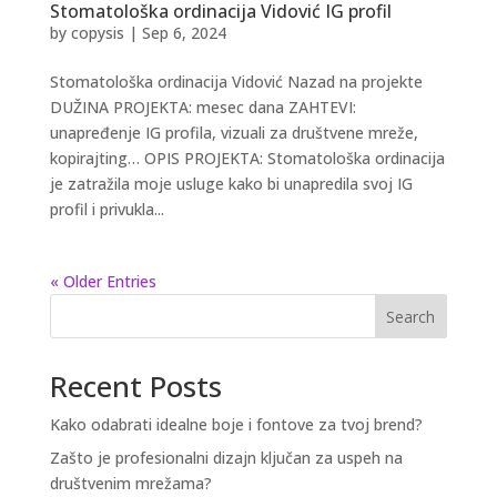
Stomatološka ordinacija Vidović IG profil
by
copysis
|
Sep 6, 2024
Stomatološka ordinacija Vidović Nazad na projekte
DUŽINA PROJEKTA: mesec dana ZAHTEVI:
unapređenje IG profila, vizuali za društvene mreže,
kopirajting… OPIS PROJEKTA: Stomatološka ordinacija
je zatražila moje usluge kako bi unapredila svoj IG
profil i privukla...
« Older Entries
Search
Recent Posts
Kako odabrati idealne boje i fontove za tvoj brend?
Zašto je profesionalni dizajn ključan za uspeh na
društvenim mrežama?