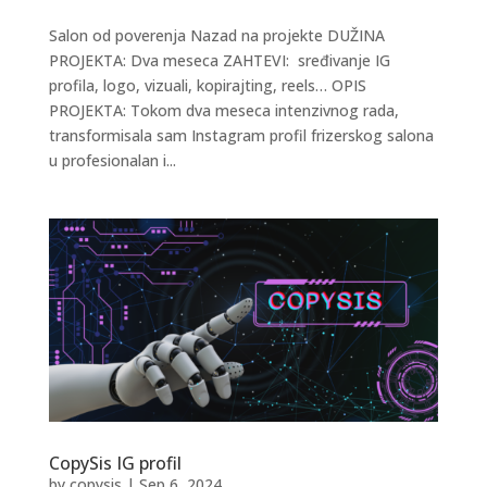
Salon od poverenja Nazad na projekte DUŽINA
PROJEKTA: Dva meseca ZAHTEVI: sređivanje IG
profila, logo, vizuali, kopirajting, reels… OPIS
PROJEKTA: Tokom dva meseca intenzivnog rada,
transformisala sam Instagram profil frizerskog salona
u profesionalan i...
CopySis IG profil
by
copysis
|
Sep 6, 2024