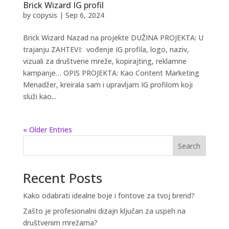
Brick Wizard IG profil
by
copysis
|
Sep 6, 2024
Brick Wizard Nazad na projekte DUŽINA PROJEKTA: U
trajanju ZAHTEVI: vođenje IG profila, logo, naziv,
vizuali za društvene mreže, kopirajting, reklamne
kampanje… OPIS PROJEKTA: Kao Content Marketing
Menadžer, kreirala sam i upravljam IG profilom koji
služi kao...
« Older Entries
Search
Recent Posts
Kako odabrati idealne boje i fontove za tvoj brend?
Zašto je profesionalni dizajn ključan za uspeh na
društvenim mrežama?