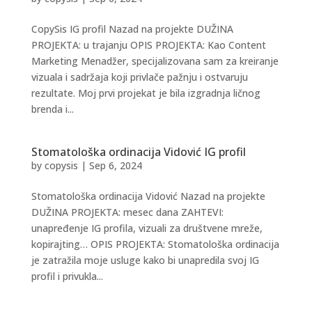
CopySis IG profil Nazad na projekte DUŽINA
PROJEKTA: u trajanju OPIS PROJEKTA: Kao Content
Marketing Menadžer, specijalizovana sam za kreiranje
vizuala i sadržaja koji privlače pažnju i ostvaruju
rezultate. Moj prvi projekat je bila izgradnja ličnog
brenda i...
Stomatološka ordinacija Vidović IG profil
by
copysis
|
Sep 6, 2024
Stomatološka ordinacija Vidović Nazad na projekte
DUŽINA PROJEKTA: mesec dana ZAHTEVI:
unapređenje IG profila, vizuali za društvene mreže,
kopirajting… OPIS PROJEKTA: Stomatološka ordinacija
je zatražila moje usluge kako bi unapredila svoj IG
profil i privukla...