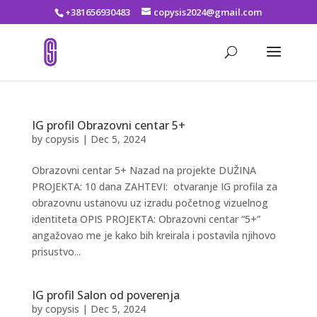
+381656930483
copysis2024@gmail.com
IG profil Obrazovni centar 5+
by
copysis
|
Dec 5, 2024
Obrazovni centar 5+ Nazad na projekte DUŽINA
PROJEKTA: 10 dana ZAHTEVI: otvaranje IG profila za
obrazovnu ustanovu uz izradu početnog vizuelnog
identiteta OPIS PROJEKTA: Obrazovni centar “5+”
angažovao me je kako bih kreirala i postavila njihovo
prisustvo...
IG profil Salon od poverenja
by
copysis
|
Dec 5, 2024